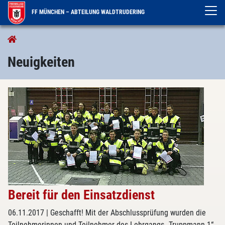
FF MÜNCHEN – ABTEILUNG WALDTRUDERING
Aktuelles
Neuigkeiten
Neuigkeiten
Bereit für den Einsatzdienst
06.11.2017
| Geschafft! Mit der Abschlussprüfung wurden die
Teilnehmerinnen und Teilnehmer des Lehrgangs „Truppmann 1“