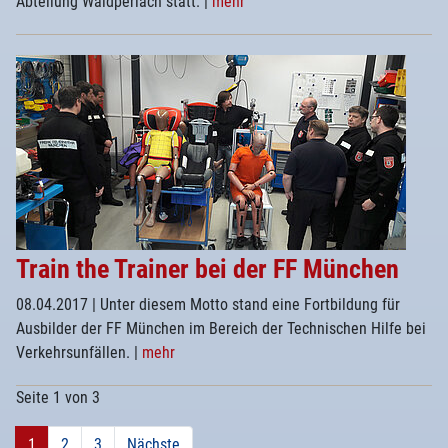
Abteilung Waldperlach statt.
|
mehr
Train the Trainer bei der FF München
08.04.2017
| Unter diesem Motto stand eine Fortbildung für
Ausbilder der FF München im Bereich der Technischen Hilfe bei
Verkehrsunfällen.
|
mehr
Seite 1 von 3
1
2
3
Nächste