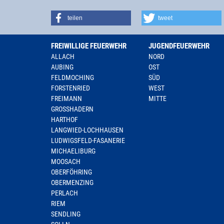
teilen
tweet
FREIWILLIGE FEUERWEHR
JUGENDFEUERWEHR
ALLACH
NORD
AUBING
OST
FELDMOCHING
SÜD
FORSTENRIED
WEST
FREIMANN
MITTE
GROSSHADERN
HARTHOF
LANGWIED-LOCHHAUSEN
LUDWIGSFELD-FASANERIE
MICHAELIBURG
MOOSACH
OBERFÖHRING
OBERMENZING
PERLACH
RIEM
SENDLING