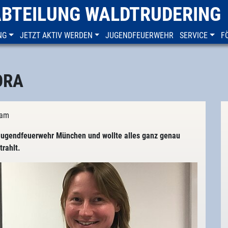
ABTEILUNG WALDTRUDERING
NG
JETZT AKTIV WERDEN
JUGENDFEUERWEHR
SERVICE
F
ORA
eam
Jugendfeuerwehr München und wollte alles ganz genau
rahlt.