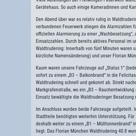
Gerätehaus. So auch einige Kameradinnen und Kam
Den Abend über war es relativ ruhig in Waldtrude
verbundenen Feuerwerk stiegen die Alarmzahlen f
offiziellen Alarmierung zu einer „Wachbesetzung“,
Einsatzzahlen. Durch bereits aktives Personal im 
Waldtrudering: Innerhalb von fünf Minuten waren u
kürzliche Namensänderung) und unser Florian Mün
Kaum waren unsere Fahrzeuge auf „Status 1“ (bede
sofort zu einem „B3 – Balkonbrand“ in die Felicita
Waldtrudering schnell und gekonnt ab. Direkt nachd
Markgrafenstraße, wo ein „B3 – Rauchentwicklung
Einsatz bewältigte die Waldtruderinger Besatzung r
Im Anschluss wurden beide Fahrzeuge aufgeteilt. I
Stadtteile benötigten weiterhin Unterstützung. Fü
deshalb weiter zu einem „B1 – Mülltonnenbrand“ i
liegt. Das Florian München Waldtrudering 40.8 wur