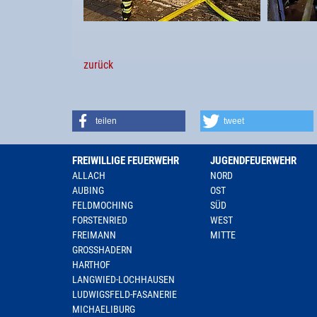
zurück
teilen
tweet
FREIWILLIGE FEUERWEHR
JUGENDFEUERWEHR
ALLACH
NORD
AUBING
OST
FELDMOCHING
SÜD
FORSTENRIED
WEST
FREIMANN
MITTE
GROSSHADERN
HARTHOF
LANGWIED-LOCHHAUSEN
LUDWIGSFELD-FASANERIE
MICHAELIBURG