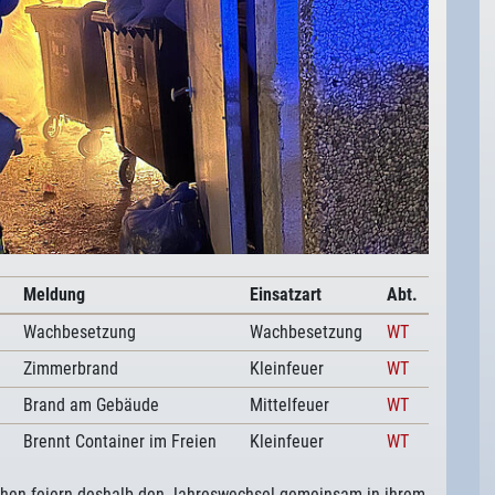
Meldung
Einsatzart
Abt.
Wachbesetzung
Wachbesetzung
WT
Zimmerbrand
Kleinfeuer
WT
Brand am Gebäude
Mittelfeuer
WT
Brennt Container im Freien
Kleinfeuer
WT
chen feiern deshalb den Jahreswechsel gemeinsam in ihrem