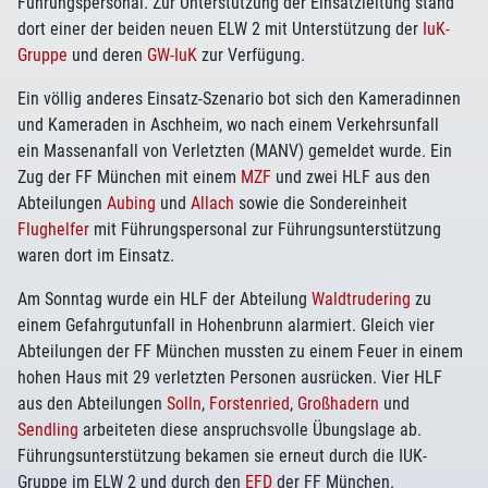
Führungspersonal. Zur Unterstützung der Einsatzleitung stand
dort einer der beiden neuen ELW 2 mit Unterstützung der
IuK-
Gruppe
und deren
GW-IuK
zur Verfügung.
Ein völlig anderes Einsatz-Szenario bot sich den Kameradinnen
und Kameraden in Aschheim, wo nach einem Verkehrsunfall
ein Massenanfall von Verletzten (MANV) gemeldet wurde. Ein
Zug der FF München mit einem
MZF
und zwei HLF aus den
Abteilungen
Aubing
und
Allach
sowie die Sondereinheit
Flughelfer
mit Führungspersonal zur Führungsunterstützung
waren dort im Einsatz.
Am Sonntag wurde ein HLF der Abteilung
Waldtrudering
zu
einem Gefahrgutunfall in Hohenbrunn alarmiert. Gleich vier
Abteilungen der FF München mussten zu einem Feuer in einem
hohen Haus mit 29 verletzten Personen ausrücken. Vier HLF
aus den Abteilungen
Solln
,
Forstenried
,
Großhadern
und
Sendling
arbeiteten diese anspruchsvolle Übungslage ab.
Führungsunterstützung bekamen sie erneut durch die IUK-
Gruppe im ELW 2 und durch den
EFD
der FF München.