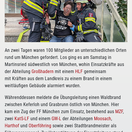
An zwei Tagen waren 100 Mitglieder an unterschiedlichen Orten
rund um München gefordert. Los ging es am Samstag in
Martinsried südwestlich von München, wohin Einsatzkräfte aus
der Abteilung
Großhadern
mit einem
HLF
gemeinsam
mit Kräften aus dem Landkreis zu einem Brand in einem
weitläufigen Gebäude alarmiert wurden.
Währenddessen meldete die Übungsleitung einen Waldbrand
zwischen Keferloh und Grasbrunn östlich von München. Hier
kam ein Zug der FF München zum Einsatz, bestehend aus
MZF
,
zwei
KatS-LF
und einem
GW-L
der Abteilungen
Moosach
,
Harthof
und
Oberföhring
sowie zwei Stadtbrandmeister als