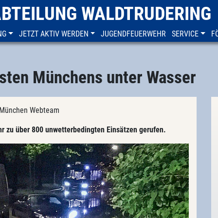
ABTEILUNG WALDTRUDERING
NG
JETZT AKTIV WERDEN
JUGENDFEUERWEHR
SERVICE
F
esten Münchens unter Wasser
FF München Webteam
r zu über 800 unwetterbedingten Einsätzen gerufen.