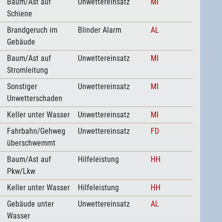
Baum/Ast auf
Unwettereinsatz
MI
Schiene
Brandgeruch im
Blinder Alarm
AL
Gebäude
Baum/Ast auf
Unwettereinsatz
MI
Stromleitung
Sonstiger
Unwettereinsatz
MI
Unwetterschaden
Keller unter Wasser
Unwettereinsatz
MI
Fahrbahn/Gehweg
Unwettereinsatz
FD
überschwemmt
Baum/Ast auf
Hilfeleistung
HH
Pkw/Lkw
Keller unter Wasser
Hilfeleistung
HH
Gebäude unter
Unwettereinsatz
AL
Wasser