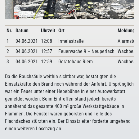
Nr.
Datum
Uhrzeit
Ort
Meldung
1
04.06.2021
12:08
Irmelastraße
Alarmstuf
2
04.06.2021
12:57
Feuerwache 9 – Neuperlach
Wachbese
3
04.06.2021
12:59
Gerätehaus Riem
Wachbese
Da die Rauchsäule weithin sichtbar war, bestätigten die
Einsatzkräfte den Brand noch während der Anfahrt. Ursprünglich
war ein Feuer unter einer Hebebühne in einer Autowerkstatt
gemeldet worden. Beim Eintreffen stand jedoch bereits
annähernd das gesamte 400 m² große Werkstattgebäude in
Flammen. Die Fenster waren geborsten und Teile des
Flachdaches stürzten ein. Der Einsatzleiter forderte umgehend
einen weiteren Löschzug an.